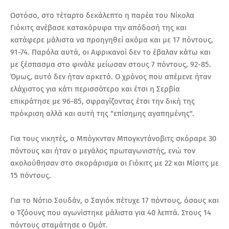
Ωστόσο, στο τέταρτο δεκάλεπτο η παρέα του Νίκολα
Γιόκιτς ανέβασε κατακόρυφα την απόδοσή της και
κατάφερε μάλιστα να προηγηθεί ακόμα και με 17 πόντους,
91-74. Παρόλα αυτά, οι Αφρικανοί δεν το έβαλαν κάτω και
με ξέσπασμα στο φινάλε μείωσαν στους 7 πόντους, 92-85.
Όμως, αυτό δεν ήταν αρκετό. Ο χρόνος που απέμενε ήταν
ελάχιστος για κάτι περισσότερο και έτσι η Σερβία
επικράτησε με 96-85, σφραγίζοντας έτσι την δική της
πρόκριση αλλά και αυτή της "επίσημης αγαπημένης".
Για τους νικητές, ο Μπόγκνταν Μπογκντάνοβιτς σκόραρε 30
πόντους και ήταν ο μεγάλος πρωταγωνιστής, ενώ τον
ακολούθησαν στο σκοράρισμα οι Γιόκιτς με 22 και Μίσιτς με
15 πόντους.
Για το Νότιο Σουδάν, ο Σαγιόκ πέτυχε 17 πόντους, όσους και
ο Τζόουνς που αγωνίστηκε μάλιστα για 40 λεπτά. Στους 14
πόντους σταμάτησε ο Ομότ.