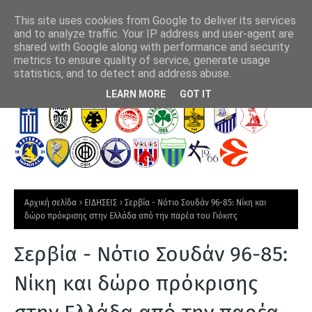
This site uses cookies from Google to deliver its services
and to analyze traffic. Your IP address and user-agent are
shared with Google along with performance and security
metrics to ensure quality of service, generate usage
Άρης: Προς αίσιο τέλος του Αντετοκούνμπο
Επί
statistics, and to detect and address abuse.
Τ
LEARN MORE
GOT IT
Ε
Λ
Ε
Υ
Τ
Αρχική σελίδα
ΕΙΔΗΣΕΙΣ
Σερβία - Νότιο Σουδάν 96-85: Νίκη και
Α
δώρο πρόκρισης στην Ελλάδα από την παρέα του Γιόκιτς
Ι
Σερβία - Νότιο Σουδάν 96-85:
Α
Ν
Νίκη και δώρο πρόκρισης
Ε