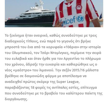
Το ξεκίνημα ήταν ονειρικό, καθώς συνοδεύτηκε με τρεις
διαδοχικούς τίτλους, ενώ παρά το γεγονός ότι βρήκε
μπροστά του ένα από τα κορυφαία «10άρια» στην ιστορία
του Ολυμπιακού, τον Τσόρι Ντομίνγκες, περίμενε την σειρά
του ευλαβικά και όταν ήρθε για τον Αργεντίνο το πλήρωμα
του χρόνου, άδραξε την ευκαιρία και καθιερώθηκε ως ο
νέος «μαέστρο» του λιμανιού. Την σεζόν 2015/16 μάλιστα
βρέθηκε σε δαιμονιώδη φόρμα με αποτέλεσμα να
αναδειχθεί πρώτος σκόρερ της Super League,
παραβιάζοντας 18 φορές τις αντίπαλες εστίες, επίτευγμα
που συνοδεύτηκε με το βραβείο του καλύτερου παίκτη της
διοργάνωσης.