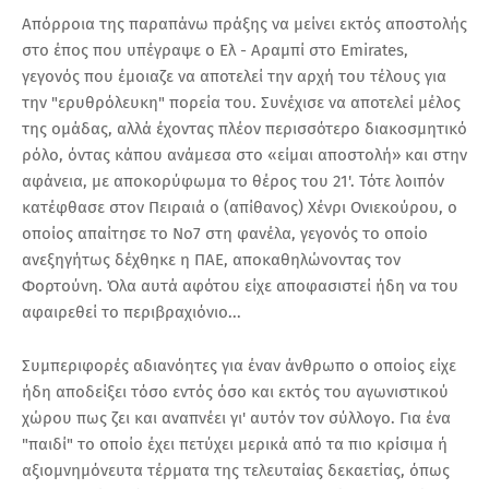
Απόρροια της παραπάνω πράξης να μείνει εκτός αποστολής
στο έπος που υπέγραψε ο Ελ - Αραμπί στο Emirates,
γεγονός που έμοιαζε να αποτελεί την αρχή του τέλους για
την "ερυθρόλευκη" πορεία του. Συνέχισε να αποτελεί μέλος
της ομάδας, αλλά έχοντας πλέον περισσότερο διακοσμητικό
ρόλο, όντας κάπου ανάμεσα στο «είμαι αποστολή» και στην
αφάνεια, με αποκορύφωμα το θέρος του 21'. Τότε λοιπόν
κατέφθασε στον Πειραιά ο (απίθανος) Χένρι Ονιεκούρου, ο
οποίος απαίτησε το Νο7 στη φανέλα, γεγονός το οποίο
ανεξηγήτως δέχθηκε η ΠΑΕ, αποκαθηλώνοντας τον
Φορτούνη. Όλα αυτά αφότου είχε αποφασιστεί ήδη να του
αφαιρεθεί το περιβραχιόνιο...
Συμπεριφορές αδιανόητες για έναν άνθρωπο ο οποίος είχε
ήδη αποδείξει τόσο εντός όσο και εκτός του αγωνιστικού
χώρου πως ζει και αναπνέει γι' αυτόν τον σύλλογο. Για ένα
"παιδί" το οποίο έχει πετύχει μερικά από τα πιο κρίσιμα ή
αξιομνημόνευτα τέρματα της τελευταίας δεκαετίας, όπως