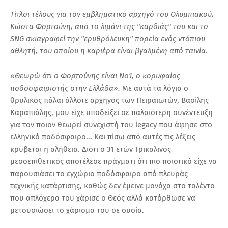
Τίτλοι τέλους για τον εμβληματικό αρχηγό του Ολυμπιακού,
Κώστα Φορτούνη, από το λιμάνι της "καρδιάς" του και το
SNG σκιαγραφεί την "ερυθρόλευκη" πορεία ενός ντόπιου
αθλητή, του οποίου η καριέρα είναι βγαλμένη από ταινία.
«Θεωρώ ότι ο Φορτούνης είναι Νο1, ο κορυφαίος
ποδοσφαιριστής στην Ελλάδα».
Με αυτά τα λόγια ο
θρυλικός πάλαι άλλοτε αρχηγός των Πειραιωτών, Βασίλης
Καραπιάλης, μου είχε υποδείξει σε παλαιότερη συνέντευξη
για τον ποιον θεωρεί συνεχιστή του legacy που άφησε στο
ελληνικό ποδόσφαιρο... Και πίσω από αυτές τις λέξεις
κρύβεται η αλήθεια. Διότι ο 31 ετών Τρικαλινός
μεσοεπιθετικός αποτέλεσε πράγματι ότι πιο ποιοτικό είχε να
παρουσιάσει το εγχώριο ποδόσφαιρο από πλευράς
τεχνικής κατάρτισης, καθώς δεν έμεινε μονάχα στο ταλέντο
που απλόχερα του χάρισε ο Θεός αλλά κατόρθωσε να
μετουσιώσει το χάρισμα του σε ουσία.