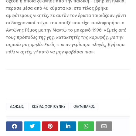
σχέση η οποία ξεκίνησε από την παιδική - εφηβική ηλικία,
πέρασε μέσα από 40 κύματα και στο τέλος βρήκε
αμφότερους νικητές. Σε αυτόν τον έρωτα ταιριάζουν γάντι
οι διαχρονικοί στίχοι του σουξέ που είχε κυκλοφορήσει ο
Αντώνης Ρέμος με την Μαντώ το μακρινό 1996:
«
Εμείς από
τους πρόποδες της γης, κατακτητές της κορυφής, μ
ε την
σημαία μας ψηλά.
Εμείς τι κι αν γεμίσαμε πληγές, β
γήκαμε
πάλι νικητές, γ
ι' αυτό να μην φοβάσαι πια».
ΕΙΔΗΣΕΙΣ
ΚΩΣΤΑΣ ΦΟΡΤΟΥΝΗΣ
ΟΛΥΜΠΙΑΚΟΣ