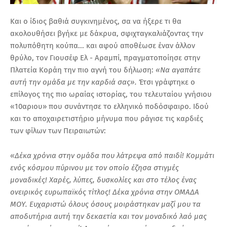
Και ο ίδιος βαθιά συγκινημένος, σα να ήξερε τι θα
ακολουθήσει βγήκε με δάκρυα, σφιχταγκαλιάζοντας την
πολυπόθητη κούπα... και αφού αποθέωσε έναν άλλον
θρύλο, τον Γιουσέφ Ελ - Αραμπί, πραγματοποίησε στην
Πλατεία Κοράη την πιο αγνή του δήλωση:
«Να αγαπάτε
αυτή την ομάδα με την καρδιά σας».
Έτσι γράφτηκε ο
επίλογος της πιο ωραίας ιστορίας, του τελευταίου γνήσιου
«10αριου» που συνάντησε το ελληνικό ποδόσφαιρο. Ιδού
και το αποχαιρετιστήριο μήνυμα που ράγισε τις καρδιές
των φίλων των Πειραιωτών:
«Δέκα χρόνια στην ομάδα που λάτρεψα από παιδί! Κομμάτι
ενός κόσμου πύρινου με τον οποίο έζησα στιγμές
μοναδικές! Χαρές, λύπες, δυσκολίες και στο τέλος ένας
ονειρικός ευρωπαϊκός τίτλος!
Δέκα χρόνια στην ΟΜΑΔΑ
ΜΟΥ. Ευχαριστώ όλους όσους μοιράστηκαν μαζί μου τα
αποδυτήρια αυτή την δεκαετία και τον μοναδικό λαό μας