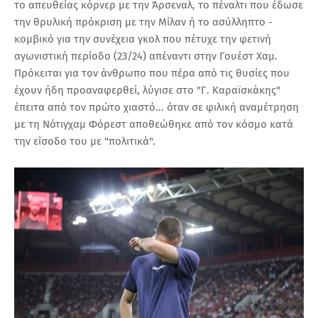
το απευθείας κόρνερ με την Άρσεναλ, το πέναλτι που έδωσε
την θρυλική πρόκριση με την Μίλαν ή το ασύλληπτο -
κομβικό για την συνέχεια γκολ που πέτυχε την φετινή
αγωνιστική περίοδο (23/24) απέναντι στην Γουέστ Χαμ.
Πρόκειται για τον άνθρωπο που πέρα από τις θυσίες που
έχουν ήδη προαναφερθεί, λύγισε στο "Γ. Καραϊσκάκης"
έπειτα από τον πρώτο χιαστό... όταν σε φιλική αναμέτρηση
με τη Νότιγχαμ Φόρεστ αποθεώθηκε από τον κόσμο κατά
την είσοδο του με "πολιτικά".