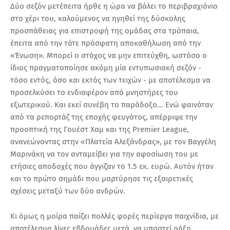
Δύο σεζόν μετέπειτα ήρθε η ώρα να βάλει το περιβραχιόνιο
στο χέρι του, καλούμενος να ηγηθεί της δύσκολης
προσπάθειας για επιστροφή της ομάδας στα τρόπαια,
έπειτα από την τότε πρόσφατη αποκαθήλωση από την
«Ένωση». Μπορεί ο στόχος να μην επιτεύχθη, ωστόσο ο
ίδιος πραγματοποίησε ακόμη μία εντυπωσιακή σεζόν -
τόσο εντός, όσο και εκτός των τειχών - με αποτέλεσμα να
προσελκύσει το ενδιαφέρον από μνηστήρες του
εξωτερικού. Και εκεί συνέβη το παράδοξο... Ενώ φαινόταν
από τα ρεπορτάζ της εποχής φευγάτος, απέρριψε την
προοπτική της Γουέστ Χαμ και της Premier League,
ανανεώνοντας στην «Πλατεία Αλεξάνδρας», με τον Βαγγέλη
Μαρινάκη να τον ανταμείβει για την αφοσίωση του με
ετήσιες αποδοχές που άγγιζαν το 1.5 εκ. ευρώ. Αυτόν ήταν
και το πρώτο σημάδι που μαρτύρησε τις εξαιρετικές
σχέσεις μεταξύ των δύο ανδρών.
Κι όμως η μοίρα παίζει πολλές φορές περίεργα παιχνίδια, με
αποτέλεσμα λίγες εβδομάδες μετά, να υποστεί ρήξη