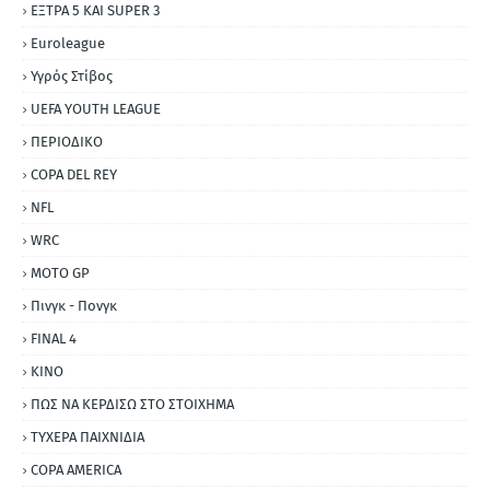
ΕΞΤΡΑ 5 ΚΑΙ SUPER 3
Εuroleague
Υγρός Στίβος
UEFA YOUTH LEAGUE
ΠΕΡΙΟΔΙΚΟ
COPA DEL REY
NFL
WRC
MOTO GP
Πινγκ - Πονγκ
FINAL 4
ΚΙΝΟ
ΠΩΣ ΝΑ ΚΕΡΔΙΣΩ ΣΤΟ ΣΤΟΙΧΗΜΑ
ΤΥΧΕΡΑ ΠΑΙΧΝΙΔΙΑ
COPA AMERICA