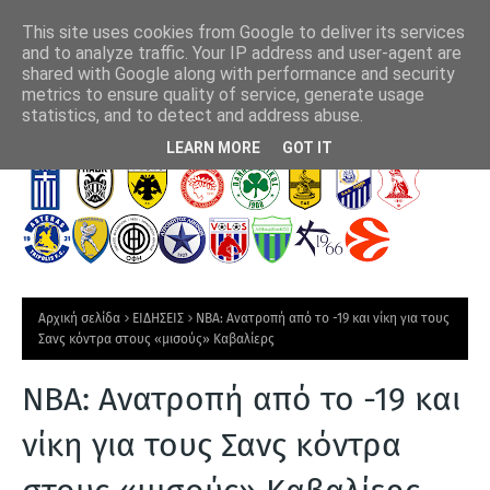
This site uses cookies from Google to deliver its services
and to analyze traffic. Your IP address and user-agent are
shared with Google along with performance and security
metrics to ensure quality of service, generate usage
νο
Ασημένιο μετάλλιο για την Ελλάδα στην κωπηλασία
Ο Φ
statistics, and to detect and address abuse.
Τ
LEARN MORE
GOT IT
Ε
Λ
Ε
Υ
Τ
Αρχική σελίδα
ΕΙΔΗΣΕΙΣ
NBA: Ανατροπή από το -19 και νίκη για τους
Α
Σανς κόντρα στους «μισούς» Καβαλίερς
Ι
NBA: Ανατροπή από το -19 και
Α
Ν
νίκη για τους Σανς κόντρα
Ε