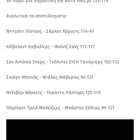
να πάρει μία σημαντική για αυτό νίκη με 125-119.
Αναλυτικά τα αποτελέσματα:
Ντιτρόιτ Πίστονς - Σάρλοτ Χόρνετς 114-97
Κλίβελαντ Καβαλίερς - Φοίνιξ Σανς 111-117
Σαν Αντόνιο Σπερς - Γκόλντεν Στέιτ Γουόριορς 102-112
Σικάγο Μπουλς - Ντάλας Μάβερικς 92-127
Ντένβερ Νάγκετς - Τορόντο Ράπτορς 125-119
Πόρτλαντ Τρέιλ Μπλέιζερς - Μπόστον Σέλτικς 99-121