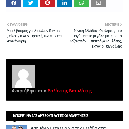
ΠΑΛΑΙΌΤΕΡΗ
ΝΕΌΤΕΡΗ
Yποβιβασμός για Απόλλων Πόντου
Εθνική Ελλάδος: Οι κλήσεις του
, νίκες για ΑΕΛ, Ηρακλή, ΠΑΟΚ Β΄ και
Πογέτ για το μεγάλο ματς με το
Αναγέννηση
Καζακστάν - Επιστρέφει ο Τζόλης,
εκτός ο Γιαννούλης
Αναρτήθηκε από
Βαλάντης Βασιλάκης
ΜΠΟΡΕΊ ΝΑ ΣΑΣ ΑΡΈΣΟΥΝ ΑΥΤΈΣ ΟΙ ΑΝΑΡΤΉΣΕΙΣ
Ασημένιο μετάλλιο για την Ελλάδα στην