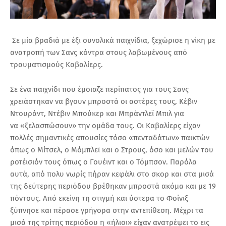
Σε μία βραδιά με έξι συνολικά παιχνίδια, ξεχώρισε η νίκη με
ανατροπή των Σανς κόντρα στους λαβωμένους από
τραυματισμούς Καβαλίερς.
Σε ένα παιχνίδι που έμοιαζε περίπατος για τους Σανς
χρειάστηκαν να βγουν μπροστά οι αστέρες τους, Κέβιν
Ντουράντ, Ντέβιν Μπούκερ και Μπράντλεϊ Μπιλ για
να «ξελασπώσουν» την ομάδα τους. Οι Καβαλίερς είχαν
πολλές σημαντικές απουσίες τόσο «πενταδάτων» παικτών
όπως ο Μίτσελ, ο Μόμπλεϊ και ο Στρους, όσο και μελών του
ροτέισιόν τους όπως ο Γουέιντ και ο Τόμπσον. Παρόλα
αυτά, από πολυ νωρίς πήραν κεφάλι στο σκορ και στα μισά
της δεύτερης περιόδου βρέθηκαν μπροστά ακόμα και με 19
πόντους. Από εκείνη τη στιγμή και ύστερα το Φοίνιξ
ξύπνησε και πέρασε γρήγορα στην αντεπίθεση. Μέχρι τα
μισά της τρίτης περιόδου η «ήλιοι» είχαν ανατρέψει το εις