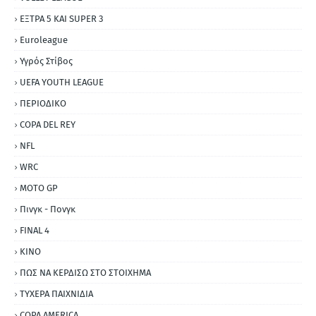
ΕΞΤΡΑ 5 ΚΑΙ SUPER 3
Εuroleague
Υγρός Στίβος
UEFA YOUTH LEAGUE
ΠΕΡΙΟΔΙΚΟ
COPA DEL REY
NFL
WRC
MOTO GP
Πινγκ - Πονγκ
FINAL 4
ΚΙΝΟ
ΠΩΣ ΝΑ ΚΕΡΔΙΣΩ ΣΤΟ ΣΤΟΙΧΗΜΑ
ΤΥΧΕΡΑ ΠΑΙΧΝΙΔΙΑ
COPA AMERICA