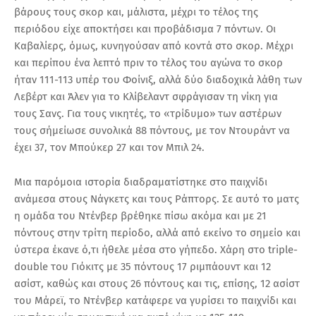
βάρους τους σκορ και, μάλιστα, μέχρι το τέλος της
περιόδου είχε αποκτήσει και προβάδισμα 7 πόντων. Οι
Καβαλίερς, όμως, κυνηγούσαν από κοντά στο σκορ. Μέχρι
και περίπου ένα λεπτό πριν το τέλος του αγώνα το σκορ
ήταν 111-113 υπέρ του Φοίνιξ, αλλά δύο διαδοχικά λάθη των
Λεβέρτ και Άλεν για το Κλίβελαντ σφράγισαν τη νίκη για
τους Σανς. Για τους νικητές, το «τρίδυμο» των αστέρων
τους σήμείωσε συνολικά 88 πόντους, με τον Ντουράντ να
έχει 37, τον Μπούκερ 27 και τον Μπιλ 24.
Μια παρόμοια ιστορία διαδραματίστηκε στο παιχνίδι
ανάμεσα στους Νάγκετς και τους Ράπτορς. Σε αυτό το ματς
η ομάδα του Ντένβερ βρέθηκε πίσω ακόμα και με 21
πόντους στην τρίτη περίοδο, αλλά από εκείνο το σημείο και
ύστερα έκανε ό,τι ήθελε μέσα στο γήπεδο. Χάρη στο triple-
double του Γιόκιτς με 35 πόντους 17 ριμπάουντ και 12
ασίστ, καθώς και στους 26 πόντους και τις, επίσης, 12 ασίστ
του Μάρεϊ, το Ντένβερ κατάφερε να γυρίσει το παιχνίδι και