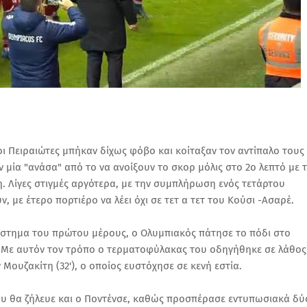
οι Πειραιώτες μπήκαν δίχως φόβο και κοίταξαν τον αντίπαλο τους
 μία "ανάσα" από το να ανοίξουν το σκορ μόλις στο 2ο λεπτό με 
. Λίγες στιγμές αργότερα, με την συμπλήρωση ενός τετάρτου
 με έτερο πορτιέρο να λέει όχι σε τετ α τετ του Κούσι -Ασαρέ.
άστημα του πρώτου μέρους, ο Ολυμπιακός πάτησε το πόδι στο
ου. Με αυτόν τον τρόπο ο τερματοφύλακας του οδηγήθηκε σε λάθος
Μουζακίτη (32'), ο οποίος ευστόχησε σε κενή εστία.
ου θα ζήλευε και ο Ποντένσε, καθώς προσπέρασε εντυπωσιακά δύ