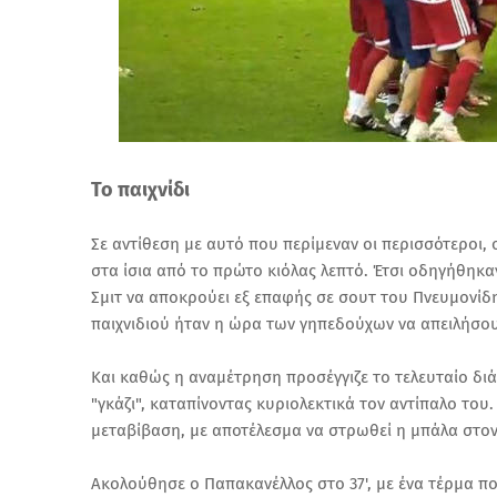
Το παιχνίδι
Σε αντίθεση με αυτό που περίμεναν οι περισσότεροι, 
στα ίσια από το πρώτο κιόλας λεπτό. Έτσι οδηγήθηκαν
Σμιτ να αποκρούει εξ επαφής σε σουτ του Πνευμονίδη
παιχνιδιού ήταν η ώρα των γηπεδούχων να απειλήσουν,
Και καθώς η αναμέτρηση προσέγγιζε το τελευταίο δι
"γκάζι", καταπίνοντας κυριολεκτικά τον αντίπαλο τ
μεταβίβαση, με αποτέλεσμα να στρωθεί η μπάλα στον 
Ακολούθησε ο Παπακανέλλος στο 37', με ένα τέρμα π