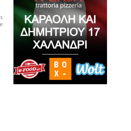
ες
χι