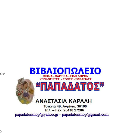
τον
ο