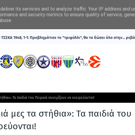
eliver its services and to analyze traffic. Your IP address and 
ormance and security metrics to ensure quality of service, gen
abuse.
ΠΡΩΤΟΣΕΛΙΔΑ
SUPERLEAGUE 1
ΣΥΣΤΗΜΑΤΑ ΓΙΑ ΣΤΟΙΧΗΜΑ
ΤΣΣΚΑ 1948, 1-1: Προβλημάτισε το "τριφύλλι", θα τα δώσει όλα στην... ρεβ
ήθια»: Τα παιδιά του Πειραιά συνεχίζουν να ονειρεύονται!
ά μες τα στήθια»: Τα παιδιά του
ρεύονται!