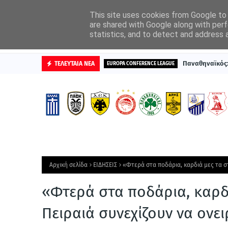
ΑΡΧΙΚΗ
ΔΙΑΦΗΜΙΣΤΕΙΤΕ
This site uses cookies from Google to d
are shared with Google along with perf
statistics, and to detect and address 
ΒΑΘΜΟΛΟΓΙΕΣ
Παναθηναϊκός: 
ΤΕΛΕΥΤΑΙΑ ΝΕΑ
EUROPA CONFERENCE LEAGUE
Αρχική σελίδα
ΕΙΔΗΣΕΙΣ
«Φτερά στα ποδάρια, καρδιά μες τα στ
«Φτερά στα ποδάρια, καρδι
Πειραιά συνεχίζουν να ονει