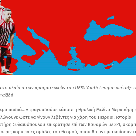
στο πλαίσιο των προημιτελικών του UEFA Youth League υπέταξε τ
ταξίδι!
σσερα παιδιά...» τραγουδούσε κάποτε η θρυλική Μελίνα Μερκούρη 
λώνουνε ώστε να γίνουν λεβέντες για χάρη του Πειραιά. Ιστορία
τήρη Συλαϊδόπουλου επικράτησε επί των Βαυαρών με 3-1, σκορ 
τέσσερις κορυφαίες ομάδες του θεσμού, όπου θα αντιμετωπίσουν τ