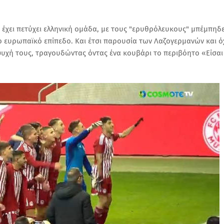
ν έχει πετύχει ελληνική ομάδα, με τους "ερυθρόλευκους" μπέμπηδ
 ευρωπαϊκό επίπεδο. Και έτσι παρουσία των Λαζογερμανών και ό
ψυχή τους, τραγουδώντας όντας ένα κουβάρι το περιβόητο «Είσαι