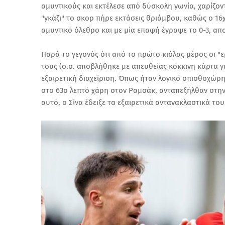
αμυντικούς και εκτέλεσε από δύσκολη γωνία, χαρίζον
"γκάζι" το σκορ πήρε εκτάσεις θριάμβου, καθώς ο 1
αμυντικό όλεθρο και με μία επαφή έγραψε το 0-3, α
Παρά το γεγονός ότι από το πρώτο κιόλας μέρος οι 
τους (σ.σ. αποβλήθηκε με απευθείας κόκκινη κάρτα
εξαιρετική διαχείριση. Όπως ήταν λογικό οπισθοχώρη
στο 63ο λεπτό χάρη στον Ραμσάκ, ανταπεξήλθαν στην 
αυτό, ο Σίνα έδειξε τα εξαιρετικά αντανακλαστικά του