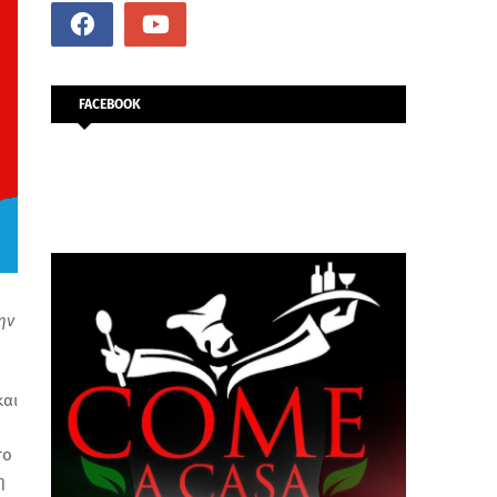
FACEBOOK
ην
και
το
η