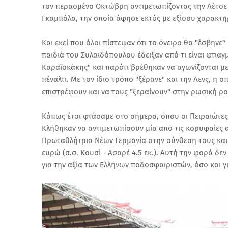
τον περασμένο Οκτώβρη αντιμετωπίζοντας την Λέτσε 
Γκαμπάλα, την οποία άφησε εκτός με εξίσου χαρακτηρι
Και εκεί που όλοι πίστεψαν ότι το όνειρο θα "έσβηνε
παιδιά του Συλαϊδόπουλου έδειξαν από τι είναι φτια
Καραϊσκάκης" και παρότι βρέθηκαν να αγωνίζονται με
πέναλτι. Με τον ίδιο τρόπο "ξέρανε" και την Λενς, η
επιστρέφουν και να τους "ξεραίνουν" στην ρωσική ρο
Κάπως έτσι φτάσαμε στο σήμερα, όπου οι Πειραιώτες 
Κλήθηκαν να αντιμετωπίσουν μία από τις κορυφαίες 
Πρωταθλήτρια Νέων Γερμανία στην σύνθεση τους και
ευρώ (σ.σ. Κουσί - Ασαρέ 4.5 εκ.). Αυτή την φορά δ
για την αξία των Ελλήνων ποδοσφαιριστών, όσο και γι