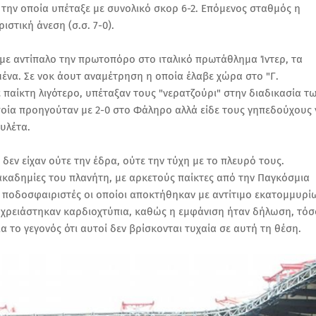
την οποία υπέταξε με συνολικό σκορ 6-2. Επόμενος σταθμός η
στική άνεση (σ.σ. 7-0).
" με αντίπαλο την πρωτοπόρο στο ιταλικό πρωτάθλημα Ίντερ, τα
γμένα. Σε νοκ άουτ αναμέτρηση η οποία έλαβε χώρα στο "Γ.
 παίκτη λιγότερο, υπέταξαν τους "νερατζούρι" στην διαδικασία τ
 οποία προηγούταν με 2-0 στο Φάληρο αλλά είδε τους γηπεδούχους 
υλέτα.
δεν είχαν ούτε την έδρα, ούτε την τύχη με το πλευρό τους.
ακαδημίες του πλανήτη, με αρκετούς παίκτες από την Παγκόσμια
 ποδοσφαιριστές οι οποίοι αποκτήθηκαν με αντίτιμο εκατομμυρί
εν χρειάστηκαν καρδιοχτύπια, καθώς η εμφάνιση ήταν δήλωση, τόσ
α το γεγονός ότι αυτοί δεν βρίσκονται τυχαία σε αυτή τη θέση.