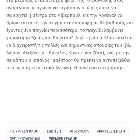
Στο ρεζουμέ, οι απανταχού φίλοι της "στρογγυλής θεάς"
αναμένουν με αγωνία να περάσουν οι ώρες ώστε να
σφυριχτεί η σέντρα στο Λίβερπουλ. Με την Άρσεναλ να
βρίσκεται αυτή την στιγμή στην κορυφή με 64 βαθμούς και
έχοντας ένα παιχνίδι περισσότερο, το παιχνίδι λαμβάνει
χαρακτήρα "ζωής και θανάτου". Από τη μία ο Κλοπ καλείται
να διαχειριστή τις πολλές και σημαντικές απουσίες του (βλ.
Άλισον, Αλεξάντερ - Άρνολντ, Κονατέ και Ζότα), ενώ με την
σειρά του ο Ισπανός "μαέστρο" θα πρέπει να ανταπεξέλθει
στο αφόρητα πιεστικό Άνφιλντ. Η συνέχεια στο χορτάρι...
ΓΙΟΥΡΓΚΕΝ ΚΛΟΠ
ΕΙΔΗΣΕΙΣ
ΛΙΒΕΡΠΟΥΛ
ΜΑΝΤΣΕΣΤΕΡ ΣΙΤΙ
ΠΕΠ ΓΚΟΥΑΡΔΙΟΛΑ
PREMIER LEAGUE