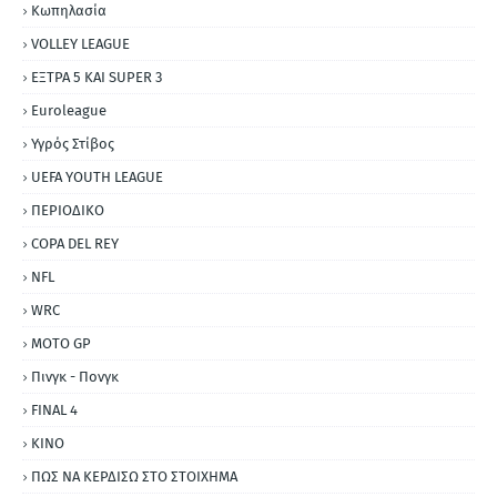
Κωπηλασία
VOLLEY LEAGUE
ΕΞΤΡΑ 5 ΚΑΙ SUPER 3
Εuroleague
Υγρός Στίβος
UEFA YOUTH LEAGUE
ΠΕΡΙΟΔΙΚΟ
COPA DEL REY
NFL
WRC
MOTO GP
Πινγκ - Πονγκ
FINAL 4
ΚΙΝΟ
ΠΩΣ ΝΑ ΚΕΡΔΙΣΩ ΣΤΟ ΣΤΟΙΧΗΜΑ