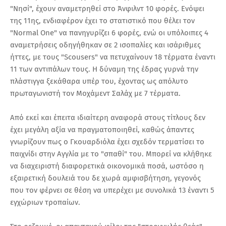
"Νησί", έχουν αναμετρηθεί στο Άνφιλντ 10 φορές. Ενόψει
της 11ης, ενδιαφέρον έχει το στατιστικό που θέλει τον
"Normal One" να πανηγυρίζει 6 φορές, ενώ οι υπόλοιπες 4
αναμετρήσεις οδηγήθηκαν σε 2 ισοπαλίες και ισάριθμες
ήττες, με τους "Scousers" να πετυχαίνουν 18 τέρματα έναντι
11 των αντιπάλων τους. Η δύναμη της έδρας γυρνά την
πλάστιγγα ξεκάθαρα υπέρ του, έχοντας ως απόλυτο
πρωταγωνιστή τον Μοχάμεντ Σαλάχ με 7 τέρματα.
Από εκεί και έπειτα ιδιαίτερη αναφορά στους τίτλους δεν
έχει μεγάλη αξία να πραγματοποιηθεί, καθώς άπαντες
γνωρίζουν πως ο Γκουαρδιόλα έχει σχεδόν τερματίσει το
παιχνίδι στην Αγγλία με το "σπαθί" του. Μπορεί να κλήθηκε
να διαχειριστή διαφορετικά οικονομικά ποσά, ωστόσο η
εξαιρετική δουλειά του δε χωρά αμφισβήτηση, γεγονός
που τον φέρνει σε θέση να υπερέχει με συνολικά 13 έναντι 5
εγχώριων τροπαίων.