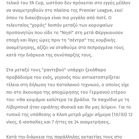
τελικό του FA Cup, ωστόσο δεν πρόκειται στο εγγύς μέλλον
να αναμετρηθούν στο πλαίσιο της Premier League, εκεί
όπου το διακύβευμα είναι πιο μεγάλο από ποτέ. Ο
τελευταίος "χορός" λοιπόν μεταξύ των κορυφαίων
προπονητών που είδε το "Νησί" στη μετά Φέργκιουσον
εποχή και λίγες ώρες πριν τη "σέντρα" της κομβικής
αναμέτρησης, αξίζει να σταθούμε στα πεπραγμένα τους
κατά την διάρκεια της συνύπαρξης τους.
Στα μεταξύ τους "ραντεβού" υπάρχει ξεκάθαρο
προβάδισμα του ενός, γεγονός που αντικατοπτρίζεται
τέλεια στη δήλωση του Καταλανού τεχνικού, ο οποίος είχε
πει στο άκουσμα της αποχώρησης του Γερμανού ετέρου
του:
«Θα κοιμάμαι καλύτερα τα βράδια. Τα παιχνίδια με τη
Λίβερπουλ ήταν εφιάλτης Φυσικά και θα μας λείψει».
Για το
τυπικό της υπόθεσης ο Κλοπ μετρά μέχρι σήμερα (10/03) 12
νίκες, 6 ισοπαλίες και 7 ήττες σε 24 αναμετρήσεις.
Κατά την διάρκεια της παράλληλης οκταετίας τους στο