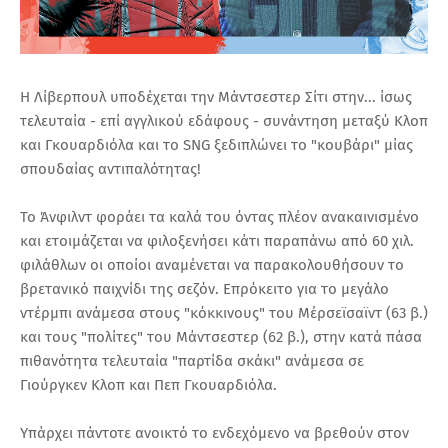
H Λίβερπουλ υποδέχεται την Μάντσεστερ Σίτι στην... ίσως
τελευταία - επί αγγλικού εδάφους - συνάντηση μεταξύ Κλοπ
και Γκουαρδιόλα και το SNG ξεδιπλώνει το "κουβάρι" μίας
σπουδαίας αντιπαλότητας!
To Άνφιλντ φοράει τα καλά του όντας πλέον ανακαινισμένο
και ετοιμάζεται να φιλοξενήσει κάτι παραπάνω από 60 χιλ.
φιλάθλων οι οποίοι αναμένεται να παρακολουθήσουν το
βρετανικό παιχνίδι της σεζόν. Επρόκειτο για το μεγάλο
ντέρμπι ανάμεσα στους "κόκκινους" του Μέρσεϊσαϊντ (63 β.)
και τους "πολίτες" του Μάντσεστερ (62 β.), στην κατά πάσα
πιθανότητα τελευταία "παρτίδα σκάκι" ανάμεσα σε
Γιούργκεν Κλοπ και Πεπ Γκουαρδιόλα.
Υπάρχει πάντοτε ανοικτό το ενδεχόμενο να βρεθούν στον