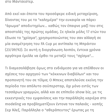
στο Μάντσεστερ.
Από εκεί και έπειτα του προσέφερε ειδική μεταχείριση,
δίνοντας του με το "καλημέρα" την ευκαιρία να πάρει
"άρωμα" αποδυτηρίων... καθώς τον έπαιρνε μαζί του στις
αποστολές της πρώτης ομάδας. Σε ηλικία μόλις 17 ετών του
έδωσε το "χρίσμα", χρησιμοποιώντας του σαν αλλαγή σε
μία αναμέτρηση του FA Cup με αντίπαλο τη Μπράιτον
(23/09/92). Σε αυτή η διοργάνωση λοιπόν, έντεκα χρόνια
αργότερα έμελλε να έρθει το μεταξύ τους "σχίσμα"...
Tι διαμεσολάβησε όμως στο ενδιάμεσο για να επέλθουν οι
σχέσεις του αρχηγού των "κόκκινων διαβόλων" και του
προπονητή του σε τέλμα; Ο Μπεκς αποτελούσε εκείνη την
περίοδο τον απόλυτο σούπερσταρ, όχι μόνο εντός των
τεσσάρων γραμμών, αλλά και σε επίπεδο show biz, με τις
εκκεντρικές του εμφανίσεις και την παράλληλη καριέρα στο
modeling να προβληματίζουν έντονα τον παλαιάς - κοπής
Σερ Άλεξ. Παράλληλα ο "αθεράπευτος" έρωτας με τη