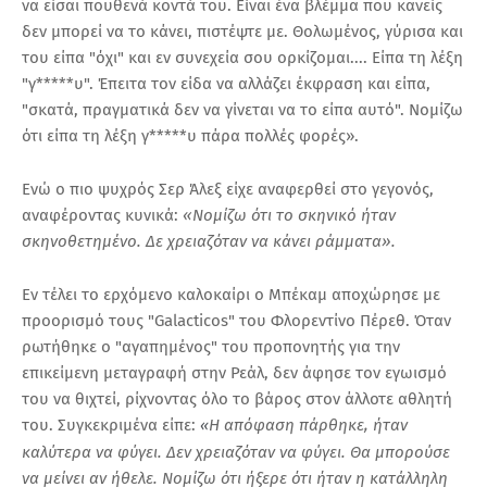
να είσαι πουθενά κοντά του. Είναι ένα βλέμμα που κανείς
δεν μπορεί να το κάνει, πιστέψτε με. Θολωμένος, γύρισα και
του είπα "όχι" και εν συνεχεία σου ορκίζομαι.... Είπα τη λέξη
"γ*****υ". Έπειτα τον είδα να αλλάζει έκφραση και είπα,
"σκατά, πραγματικά δεν να γίνεται να το είπα αυτό". Νομίζω
ότι είπα τη λέξη γ*****υ πάρα πολλές φορές».
Ενώ ο πιο ψυχρός Σερ Άλεξ είχε αναφερθεί στο γεγονός,
αναφέροντας κυνικά:
«Νομίζω ότι το σκηνικό ήταν
σκηνοθετημένο. Δε χρειαζόταν να κάνει ράμματα».
Εν τέλει το ερχόμενο καλοκαίρι ο Μπέκαμ αποχώρησε με
προορισμό τους "Galacticos" του Φλορεντίνο Πέρεθ. Όταν
ρωτήθηκε ο "αγαπημένος" του προπονητής για την
επικείμενη μεταγραφή στην Ρεάλ, δεν άφησε τον εγωισμό
του να θιχτεί, ρίχνοντας όλο το βάρος στον άλλοτε αθλητή
του. Συγκεκριμένα είπε:
Η απόφαση πάρθηκε, ήταν
«
καλύτερα να φύγει. Δεν χρειαζόταν να φύγει. Θα μπορούσε
να μείνει αν ήθελε. Νομίζω ότι ήξερε ότι ήταν η κατάλληλη