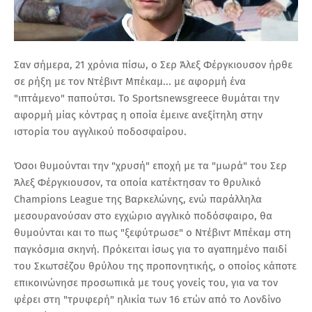
Σαν σήμερα, 21 χρόνια πίσω, ο Σερ Άλεξ Φέργκιουσον ήρθε
σε ρήξη με τον Ντέβιντ Μπέκαμ... με αφορμή ένα
"ιπτάμενο" παπούτσι. Το Sportsnewsgreece θυμάται την
αφορμή μίας κόντρας η οποία έμεινε ανεξίτηλη στην
ιστορία του αγγλικού ποδοσφαίρου.
Όσοι θυμούνται την "χρυσή" εποχή με τα "μωρά" του Σερ
Άλεξ Φέργκιουσον, τα οποία κατέκτησαν το θρυλικό
Champions League της Βαρκελώνης, ενώ παράλληλα
μεσουρανούσαν στο εγχώριο αγγλικό ποδόσφαιρο, θα
θυμούνται και το πως "ξεφύτρωσε" ο Ντέβιντ Μπέκαμ στη
παγκόσμια σκηνή. Πρόκειται ίσως για το αγαπημένο παιδί
του Σκωτσέζου θρύλου της προπονητικής, ο οποίος κάποτε
επικοινώνησε προσωπικά με τους γονείς του, για να τον
φέρει στη "τρυφερή" ηλικία των 16 ετών από το Λονδίνο