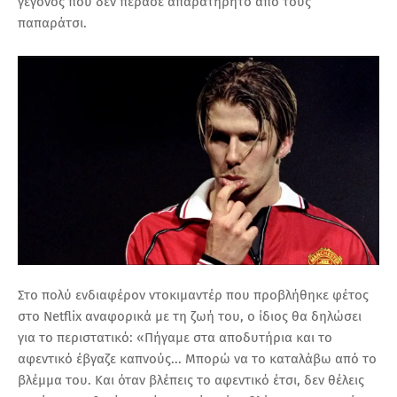
γεγονός που δεν πέρασε απαρατήρητο από τους
παπαράτσι.
Στο πολύ ενδιαφέρον ντοκιμαντέρ που προβλήθηκε φέτος
στο Netflix αναφορικά με τη ζωή του, ο ίδιος θα δηλώσει
για το περιστατικό: «Πήγαμε στα αποδυτήρια και το
αφεντικό έβγαζε καπνούς... Μπορώ να το καταλάβω από το
βλέμμα του. Και όταν βλέπεις το αφεντικό έτσι, δεν θέλεις