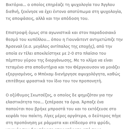
Βικτόρια... ο οποίος επηρέαζε τη ψυχολογία του Άγγλου
διεθνή, ξεκίνησε να έχει έντονο αποτύπωμα στη ψυχολογία,
τις αποφάσεις, αλλά και την απόδοση του.
Επιστροφή όμως στα αγωνιστικά και στον παραδοσιακό
θεσμό του κυπέλλου... όπου η Γιουνάιτεντ αντιμετώπιζε την
Άρσεναλ (σ.σ. μεγάλος αντίπαλος της εποχής), από την
οποία εν τέλει αποκλείστηκε με 2-0 στο πλαίσιο του
πέμπτου γύρου της διοργάνωσης. Με το κλίμα να είναι
τεταμένο στα αποδυτήρια και τον Φέργκιουσον να μοιάζει
εξοργισμένος, ο Μπέκαμ διενήργησε αψυχολόγητα, καθώς
επιτέθηκε φραστικά τον ίδιο του τον προπονητή.
Ο οξύθυμος Σκωτσέζος, ο οποίος δε φημιζόταν για την
ελαστικότητα του... ξεπέρασε τα όρια. Άρπαξε ένα
παπούτσι που βρήκε μπροστά του και το εκτόξευσε στο
κεφάλι του παίκτη. Λίγες μέρες αργότερα, ο δεύτερος πήγε
στη προπόνηση με ράμματα και επίδεσμο στο φρύδι,