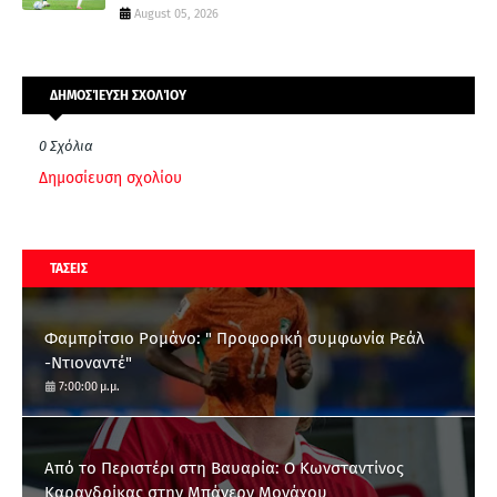
August 05, 2026
ΔΗΜΟΣΊΕΥΣΗ ΣΧΟΛΊΟΥ
0 Σχόλια
Δημοσίευση σχολίου
ΤΑΣΕΙΣ
Φαμπρίτσιο Ρομάνο: " Προφορική συμφωνία Ρεάλ
-Ντιοναντέ"
7:00:00 μ.μ.
Από το Περιστέρι στη Βαυαρία: O Κωνσταντίνος
Καρανδρίκας στην Μπάγερν Μονάχου