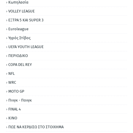
Κωπηλασία
VOLLEY LEAGUE
ΕΞΤΡΑ 5 ΚΑΙ SUPER 3
Εuroleague
Υγρός Στίβος
UEFA YOUTH LEAGUE
ΠΕΡΙΟΔΙΚΟ
COPA DEL REY
NFL
WRC
MOTO GP
Πινγκ - Πονγκ
FINAL 4
ΚΙΝΟ
ΠΩΣ ΝΑ ΚΕΡΔΙΣΩ ΣΤΟ ΣΤΟΙΧΗΜΑ