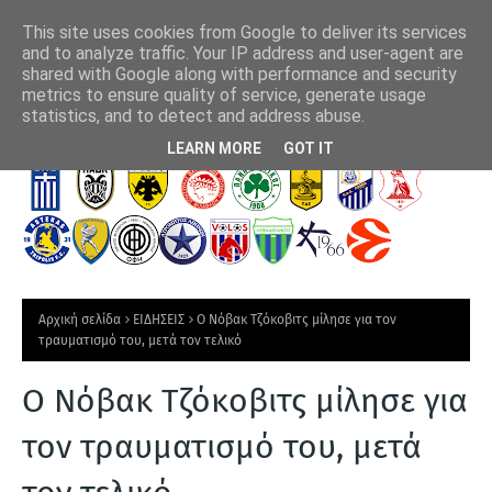
This site uses cookies from Google to deliver its services
and to analyze traffic. Your IP address and user-agent are
shared with Google along with performance and security
metrics to ensure quality of service, generate usage
Παναιτωλικός: Ενίσχυση με τον έμπειρο Μάρβελους Νακάμπα
Έβ
statistics, and to detect and address abuse.
Πρ
Τ
LEARN MORE
GOT IT
Ε
Λ
Ε
Υ
Τ
Αρχική σελίδα
ΕΙΔΗΣΕΙΣ
Ο Νόβακ Τζόκοβιτς μίλησε για τον
Α
τραυματισμό του, μετά τον τελικό
Ι
Ο Νόβακ Τζόκοβιτς μίλησε για
Α
Ν
τον τραυματισμό του, μετά
Ε