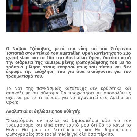
Ο Νόβακ Τζόκοβιτς, μετά την νίκη επί του Στέφανου
Τσιτσιπά στον τελικό του
Australian Open
κατέκτησε το 22ο
grand slam
και το 10ο στο
Australian Open.
Ωστόσο κατά
την διάρκεια της καθιερωμένης φωτογράφισης του με το
τρόπαιο μίλησε στους εκπροσώπους του τύπου και δεν
έκρυψε την ενόχληση του για όσα ακούγονται για τον
τραυματισμό του.
Το Νο1 της παγκόσμιας κατάταξης δεν κρύφτηκε και
αποκάλυψε ότι σύντομα θα προχωρήσει σε αποκαλύψεις
σχετικά με το τι πέρασε για να αγωνιστεί στο
Australian
Open:
Αναλυτικά οι δηλώσεις του αθλητή:
“
Σκεφτόμουν αν πρέπει να δημοσιεύσω κάτι για τον
τραυματισμό και είπα στον εαυτό μου ότι θα το κάνω το
θέλω. Θα μπω σε λεπτομέρειες και θα δημοσιεύσω
φωτογραφίες στα
social media
για όλα όσα πέρασα.