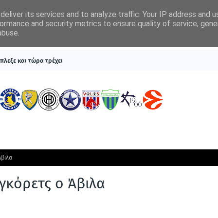
eliver its services and to analyze traffic. Your IP address and 
ormance and security metrics to ensure quality of service, gen
abuse.
ΠΡΩΤΟΣΕΛΙΔΑ
SUPERLEAGUE 1
ΣΥΣΤΗΜΑΤΑ ΓΙΑ ΣΤΟΙΧΗΜΑ
πλεξε και τώρα τρέχει
Άβιλα
γκόρετς ο Άβιλα