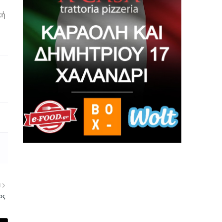
κή
Η
ος