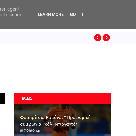
user-agent
erate usage
LEARN MORE
GOT IT
ΚΙΝΟ
SUPERLEAGUE
ΤΑΣΕΙΣ
Φαμπρίτσιο Ρομάνο: " Προφορική
συμφωνία Ρεάλ -Ντιοναντέ"
7:00:00 μ.μ.