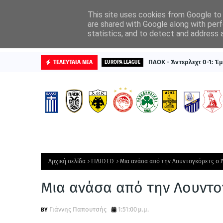
ΑΡΧΙΚΗ
ΔΙΑΦΗΜΙΣΤΕΙΤΕ
This site uses cookies from Google to d
are shared with Google along with perf
statistics, and to detect and address 
ΒΑΘΜΟΛΟΓΙΕΣ
ΠΑΟΚ - Άντερλεχτ 0-1: Έμ
ΤΕΛΕΥΤΑΙΑ ΝΕΑ
EUROPA LEAGUE
Αρχική σελίδα
ΕΙΔΗΣΕΙΣ
Μια ανάσα από την Λουντογκόρετς ο 
Μια ανάσα από την Λουντο
Γιάννης Παπουτσής
1:51:00 μ.μ.