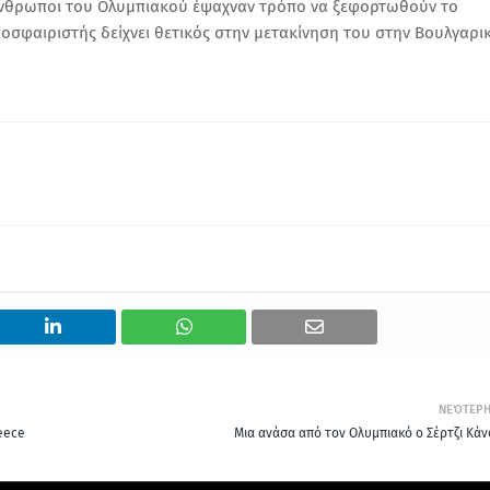
ι άνθρωποι του Ολυμπιακού έψαχναν τρόπο να ξεφορτωθούν το
δοσφαιριστής δείχνει θετικός στην μετακίνηση του στην Βουλγαρι
ΝΕΌΤΕΡ
eece
Μια ανάσα από τον Ολυμπιακό ο Σέρτζι Κάν