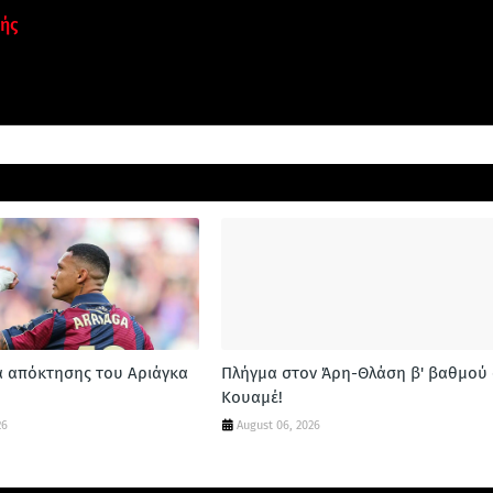
ής
α απόκτησης του Αριάγκα
Πλήγμα στον Άρη-Θλάση β' βαθμού 
Κουαμέ!
26
August 06, 2026