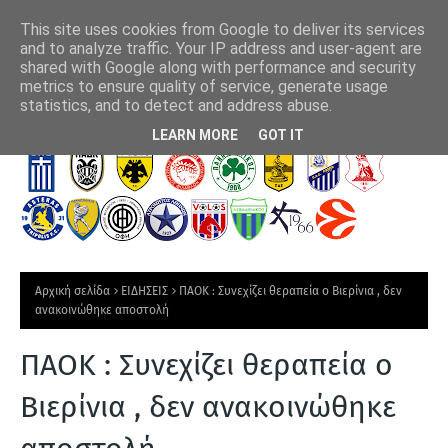
This site uses cookies from Google to deliver its services
and to analyze traffic. Your IP address and user-agent are
shared with Google along with performance and security
metrics to ensure quality of service, generate usage
ΑΕΚ - Athens Kallithea (4-0): Εμφατικό τελευταίο
Αση
statistics, and to detect and address abuse.
ξεμούδιασμα πριν τα επίσημα
Τ
LEARN MORE
GOT IT
Ε
Λ
Ε
Υ
Τ
Αρχική σελίδα
ΕΙΔΗΣΕΙΣ
ΠΑΟΚ : Συνεχίζει θεραπεία ο Βιερίνια , δεν
Α
ανακοινώθηκε αποστολή
Ι
ΠΑΟΚ : Συνεχίζει θεραπεία ο
Α
Ν
Βιερίνια , δεν ανακοινώθηκε
Ε