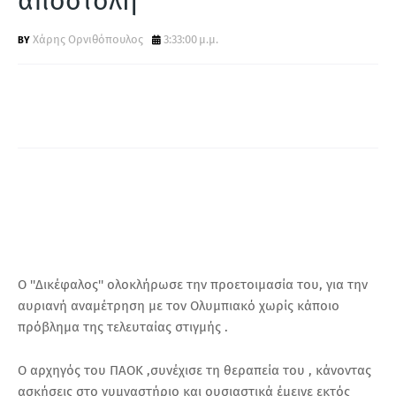
αποστολή
Α
Xάρης Ορνιθόπουλος
3:33:00 μ.μ.
Ο ''Δικέφαλος'' ολοκλήρωσε την προετοιμασία του, για την
αυριανή αναμέτρηση με τον Ολυμπιακό χωρίς κάποιο
πρόβλημα της τελευταίας στιγμής .
Ο αρχηγός του ΠΑΟΚ ,συνέχισε τη θεραπεία του , κάνοντας
ασκήσεις στο γυμναστήριο και ουσιαστικά έμεινε εκτός