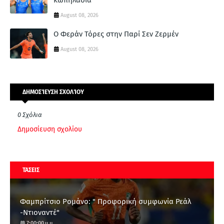
August 08, 2026
Ο Φεράν Τόρες στην Παρί Σεν Ζερμέν
August 08, 2026
ΔΗΜΟΣΊΕΥΣΗ ΣΧΟΛΊΟΥ
0 Σχόλια
Δημοσίευση σχολίου
ΤΑΣΕΙΣ
Φαμπρίτσιο Ρομάνο: " Προφορική συμφωνία Ρεάλ
-Ντιοναντέ"
7:00:00 μ.μ.