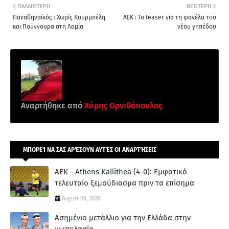
ΠΑΛΑΙΌΤΕΡΗ
ΝΕΌΤΕΡΗ
Παναθηναϊκός : Χωρίς Κουρμπέλη
ΑΕΚ : Το teaser για τη φανέλα του
και Πούγγουρα στη Λαμία
νέου γηπέδου
Αναρτήθηκε από
Xάρης Ορνιθόπουλος
ΜΠΟΡΕΊ ΝΑ ΣΑΣ ΑΡΈΣΟΥΝ ΑΥΤΈΣ ΟΙ ΑΝΑΡΤΉΣΕΙΣ
ΑΕΚ - Athens Kallithea (4-0): Εμφατικό
τελευταίο ξεμούδιασμα πριν τα επίσημα
August 08, 2026
Ασημένιο μετάλλιο για την Ελλάδα στην
κωπηλασία