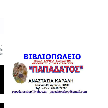
Η
έο
ία