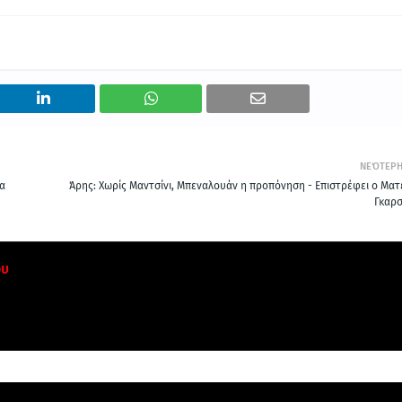
ΝΕΌΤΕΡ
ία
Άρης: Χωρίς Μαντσίνι, Μπεναλουάν η προπόνηση - Επιστρέφει ο Ματ
Γκαρσ
ου