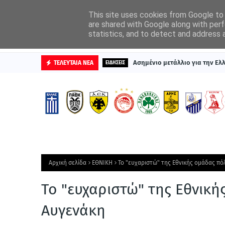
ΑΡΧΙΚΗ
ΔΙΑΦΗΜΙΣΤΕΙΤΕ
This site uses cookies from Google to d
are shared with Google along with perf
statistics, and to detect and address 
ΒΑΘΜΟΛΟΓΙΕΣ
Ασημένιο μετάλλιο για την Ε
ΤΕΛΕΥΤΑΙΑ ΝΕΑ
ΕΙΔΗΣΕΙΣ
Αρχική σελίδα
ΕΘΝΙΚΗ
Το "ευχαριστώ" της Εθνικής ομάδας π
Το "ευχαριστώ" της Εθνικ
Αυγενάκη