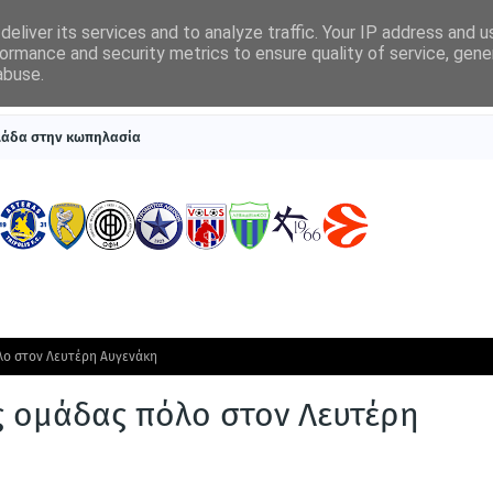
eliver its services and to analyze traffic. Your IP address and 
ormance and security metrics to ensure quality of service, gen
abuse.
ΠΡΩΤΟΣΕΛΙΔΑ
SUPERLEAGUE 1
ΣΥΣΤΗΜΑΤΑ ΓΙΑ ΣΤΟΙΧΗΜΑ
λλάδα στην κωπηλασία
όλο στον Λευτέρη Αυγενάκη
ής ομάδας πόλο στον Λευτέρη