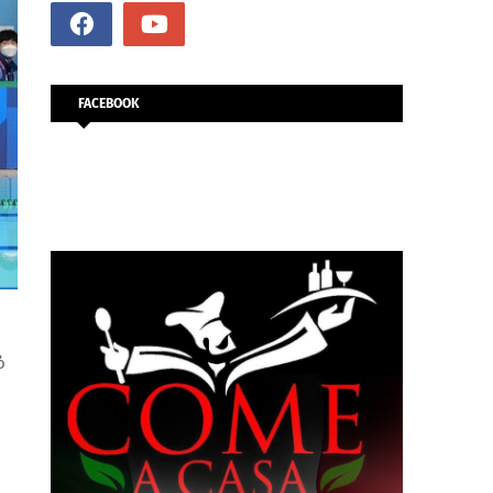
FACEBOOK
ό