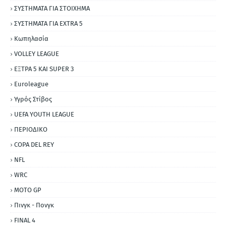
ΣΥΣΤΗΜΑΤΑ ΓΙΑ ΣΤΟΙΧΗΜΑ
ΣΥΣΤΗΜΑΤΑ ΓΙΑ ΕΧΤRΑ 5
Κωπηλασία
VOLLEY LEAGUE
ΕΞΤΡΑ 5 ΚΑΙ SUPER 3
Εuroleague
Υγρός Στίβος
UEFA YOUTH LEAGUE
ΠΕΡΙΟΔΙΚΟ
COPA DEL REY
NFL
WRC
MOTO GP
Πινγκ - Πονγκ
FINAL 4