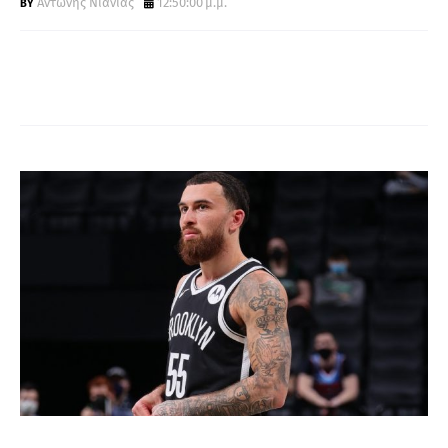
Aντώνης Νιανιάς
12:50:00 μ.μ.
Α