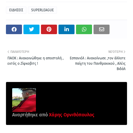
ΕΙΔΗΣΕΙΣ
SUPERLEAGUE
ΠΑΛΑΙΌΤΕΡΗ
ΝΕΌΤΕΡΗ
ΠΑΟΚ : Ανακοινώθηκε η αποστολή ,
Εσπανιόλ : Ανακοίνωσε ,τον άλλοτε
εκτός ο Ζίφκοβιτς !
παίχτη του Πανθρακικού , Αλέις
Βιδάλ
Αναρτήθηκε από
Xάρης Ορνιθόπουλος