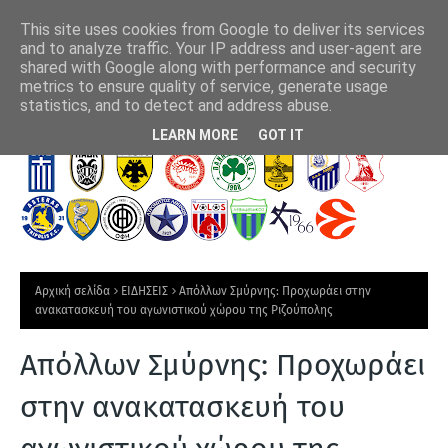
This site uses cookies from Google to deliver its services
and to analyze traffic. Your IP address and user-agent are
shared with Google along with performance and security
metrics to ensure quality of service, generate usage
λο της
"Στη κούρσα απόκτησης του Αριάγκα η ΑΕΚ"
Πλ
statistics, and to detect and address abuse.
Τ
LEARN MORE
GOT IT
Ε
Λ
Ε
Υ
Τ
Αρχική σελίδα
ΕΙΔΗΣΕΙΣ
Απόλλων Σμύρνης: Προχωράει στην
Α
ανακατασκευή του αγωνιστικού χώρου της Ριζούπολης
Ι
Απόλλων Σμύρνης: Προχωράει
Α
Ν
στην ανακατασκευή του
Ε