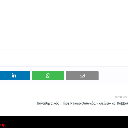
ΝΕΌΤΕΡ
Παναθηναϊκός : Πήρε Ντιαλό-Χουγκάζ, «κλείνει» και Καββα
κης