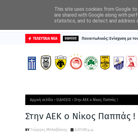
ΑΡΧΙΚΗ
ΔΙΑΦΗΜΙΣΤΕΙΤΕ
This site uses cookies from Google to d
are shared with Google along with perf
statistics, and to detect and address 
ΒΑΘΜΟΛΟΓΙΕΣ
Παναιτωλικός: Ενίσχυση με τ
ΤΕΛΕΥΤΑΙΑ ΝΕΑ
ΕΙΔΗΣΕΙΣ
Αρχική σελίδα
ΕΙΔΗΣΕΙΣ
Στην ΑΕΚ ο Νίκος Παππάς !
Στην ΑΕΚ ο Νίκος Παππάς !
Γιώργος Μπλαβάκης
6:01:00 μ.μ.