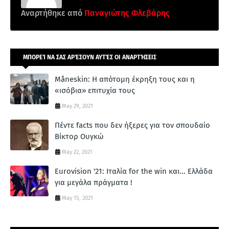
Αναρτήθηκε από
Παναγιώτης Φλεβάρης
ΜΠΟΡΕΊ ΝΑ ΣΑΣ ΑΡΈΣΟΥΝ ΑΥΤΈΣ ΟΙ ΑΝΑΡΤΉΣΕΙΣ
Måneskin: Η απότομη έκρηξη τους και η
«ισόβια» επιτυχία τους
May 29, 2021
Πέντε facts που δεν ήξερες για τον σπουδαίο
Βίκτορ Ουγκώ
May 22, 2021
Eurovision '21: Ιταλία for the win και... Ελλάδα
για μεγάλα πράγματα !
May 15, 2021