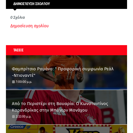
ΔΗΜΟΣΊΕΥΣΗ ΣΧΟΛΊΟΥ
0 Σχόλια
Δημοσίευση σχολίου
ΤΑΣΕΙΣ
Φαμπρίτσιο Ρομάνο: " Προφορική συμφωνία Ρεάλ
-Ντιοναντέ"
7:00:00 μ.μ.
Από το Περιστέρι στη Βαυαρία: O Κωνσταντίνος
Καρανδρίκας στην Μπάγερν Μονάχου
2:32:00 μ.μ.