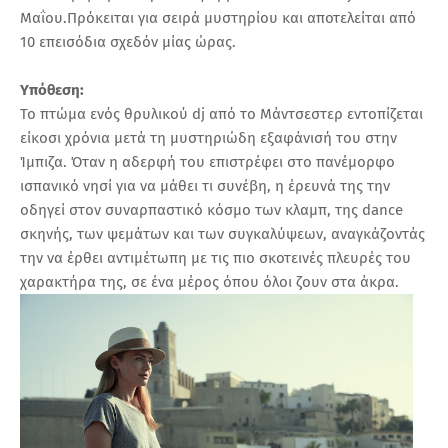
Μαΐου.Πρόκειται για σειρά μυστηρίου και αποτελείται από
10 επεισόδια σχεδόν μίας ώρας.
Υπόθεση:
Το πτώμα ενός θρυλικού dj από το Μάντσεστερ εντοπίζεται
είκοσι χρόνια μετά τη μυστηριώδη εξαφάνισή του στην
Ίμπιζα. Όταν η αδερφή του επιστρέφει στο πανέμορφο
ισπανικό νησί για να μάθει τι συνέβη, η έρευνά της την
οδηγεί στον συναρπαστικό κόσμο των κλαμπ, της dance
σκηνής, των ψεμάτων και των συγκαλύψεων, αναγκάζοντάς
την να έρθει αντιμέτωπη με τις πιο σκοτεινές πλευρές του
χαρακτήρα της, σε ένα μέρος όπου όλοι ζουν στα άκρα.