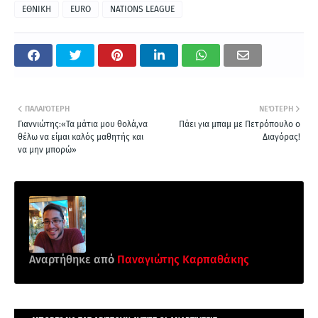
ΕΘΝΙΚΗ
EURO
NATIONS LEAGUE
ΠΑΛΑΙΌΤΕΡΗ
ΝΕΌΤΕΡΗ
Γιαννιώτης:«Τα μάτια μου θολά,να
Πάει για μπαμ με Πετρόπουλο ο
θέλω να είμαι καλός μαθητής και
Διαγόρας!
να μην μπορώ»
Αναρτήθηκε από
Παναγιώτης Καρπαθάκης