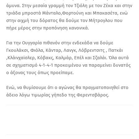
άμυνα. Στην μεσαία γραμμή τον Τζιόλη με τον Ζέκα και στην
τριάδα μπροστά Μάνταλο,Φορτούνη και Μπακασέτα, ενώ
στην αιχμή του δόρατος θα δούμε τον Μήτρογλου που
πήρε μέρος στην προπόνηση κανονικά.
Για την Ουγγαρία πιθανόν στην ενδεκάδα να δούμε
Γκουλάκσι, Φιόλα, Κάνταρ, Λανγκ, Λόβρεντσιτς , Πατκάι
,Κλάινχαϊσλερ, Κόβακς, Καλμάρ, Επέλ και Σζαλάι. Όλα αυτά
σε σχηματισμό 4-1-4-1 προκειμένου να παραμείνει δυνατός
ο άξονας τους όπως προείπαμε.
Ενώ, να θυμίσουμε ότι ο αγώνας θα πραγματοποιηθεί στο
άδειο λόγω τιμωρίας γήπεδο της Φερεντσβάρος.