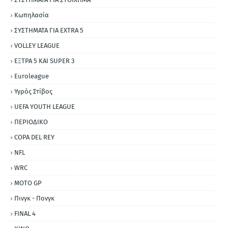
Κωπηλασία
ΣΥΣΤΗΜΑΤΑ ΓΙΑ ΕΧΤRΑ 5
VOLLEY LEAGUE
ΕΞΤΡΑ 5 ΚΑΙ SUPER 3
Εuroleague
Υγρός Στίβος
UEFA YOUTH LEAGUE
ΠΕΡΙΟΔΙΚΟ
COPA DEL REY
NFL
WRC
MOTO GP
Πινγκ - Πονγκ
FINAL 4