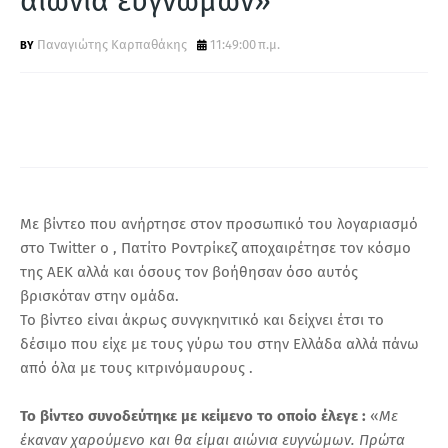
αιώνια ευγνώμων»
Α
Παναγιώτης Καρπαθάκης
11:49:00 π.μ.
Με βίντεο που ανήρτησε στον προσωπικό του λογαριασμό
στο Twitter ο , Πατίτο Ροντρίκεζ αποχαιρέτησε τον κόσμο
της ΑΕΚ αλλά και όσους τον βοήθησαν όσο αυτός
βρισκόταν στην ομάδα.
Το βίντεο είναι άκρως συνγκηνιτικό και δείχνει έτσι το
δέσιμο που είχε με τους γύρω του στην Ελλάδα αλλά πάνω
από όλα με τους κιτρινόμαυρους .
Το βίντεο συνοδεύτηκε με κείμενο το οποίο έλεγε :
«
Με
έκαναν χαρούμενο και θα είμαι αιώνια ευγνώμων. Πρώτα