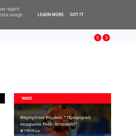
user-agent
erate usage
LEARN MORE
GOT IT
ΚΙΝΟ
BASKET LEAGUE
ΤΑΣΕΙΣ
Φαμπρίτσιο Ρομάνο: " Προφορική
συμφωνία Ρεάλ -Ντιοναντέ"
7:00:00 μ.μ.