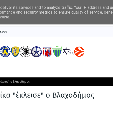
eliver its services and to analyze traffic. Your IP address and 
ormance and security metrics to ensure quality of service, gen
abuse.
ΠΡΩΤΟΣΕΛΙΔΑ
SUPERLEAGUE 1
ΣΥΣΤΗΜΑΤΑ ΓΙΑ ΣΤΟΙΧΗΜΑ
θένου
κλεισε" ο Βλαχοδήμος
ίκα "έκλεισε" ο Βλαχοδήμος