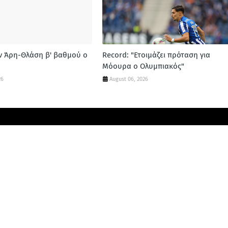
ν Άρη-Θλάση β' βαθμού ο
Record: "Ετοιμάζει πρόταση για
Μόουρα ο Ολυμπιακός"
26
August 06, 2026