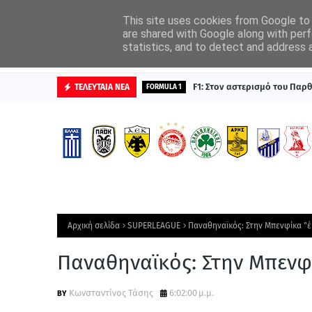
ΑΡΧΙΚΗ
ΔΙΑΦΗΜΙΣΤΕΙΤΕ
This site uses cookies from Google to d
are shared with Google along with perf
statistics, and to detect and address 
ΒΑΘΜΟΛΟΓΙΕΣ
F1: Στον αστερισμό του Παρ
ΤΕΛΕΥΤΑΙΑ ΝΕΑ
FORMULA 1
Αρχική σελίδα
SUPERLEAGUE
Παναθηναϊκός: Στην Μπενφίκα "έ
Παναθηναϊκός: Στην Μπενφ
Κωνσταντίνος Τάσης
6:02:00 μ.μ.