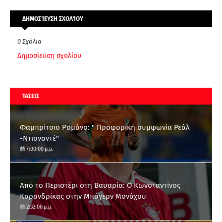
ΔΗΜΟΣΊΕΥΣΗ ΣΧΟΛΊΟΥ
0 Σχόλια
Δημοσίευση σχολίου
ΤΑΣΕΙΣ
Φαμπρίτσιο Ρομάνο: " Προφορική συμφωνία Ρεάλ
-Ντιοναντέ"
7:00:00 μ.μ.
Από το Περιστέρι στη Βαυαρία: O Κωνσταντίνος
Καρανδρίκας στην Μπάγερν Μονάχου
2:32:00 μ.μ.