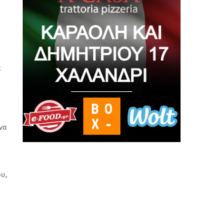
ε
 να
ου,