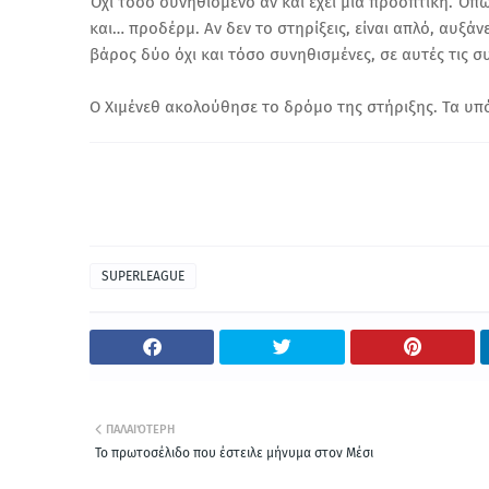
Όχι τόσο συνηθισμένο αν και έχει μια προοπτική. Όπω
και… προδέρμ. Αν δεν το στηρίξεις, είναι απλό, αυξά
βάρος δύο όχι και τόσο συνηθισμένες, σε αυτές τις 
Ο Χιμένεθ ακολούθησε το δρόμο της στήριξης. Τα υπ
SUPERLEAGUE
ΠΑΛΑΙΌΤΕΡΗ
Το πρωτοσέλιδο που έστειλε μήνυμα στον Μέσι