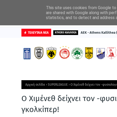
ΑΡΧΙΚΗ
ΔΙΑΦΗΜΙΣΤΕΙΤΕ
This site uses cookies from Google to d
are shared with Google along with perf
statistics, and to detect and address 
ΒΑΘΜΟΛΟΓΙΕΣ
ΑΕΚ - Athens Kallithea
ΤΕΛΕΥΤΑΙΑ ΝΕΑ
ATHENS ΚΑΛΛΙΘΕΑ
Αρχική σελίδα
SUPERLEAGUE
Ο Χιμένεθ δείχνει τον -φυσιολογ
Ο Χιμένεθ δείχνει τον -φυσ
γκολκίπερ!