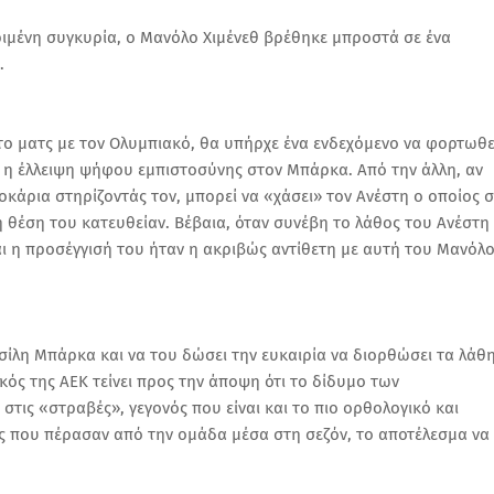
ιμένη συγκυρία, ο Μανόλο Χιμένεθ βρέθηκε μπροστά σε ένα
.
το ματς με τον Ολυμπιακό, θα υπήρχε ένα ενδεχόμενο να φορτωθε
 η έλλειψη ψήφου εμπιστοσύνης στον Μπάρκα. Από την άλλη, αν
κάρια στηρίζοντάς τον, μπορεί να «χάσει» τον Ανέστη ο οποίος σ
 θέση του κατευθείαν. Βέβαια, όταν συνέβη το λάθος του Ανέστη
ι η προσέγγισή του ήταν η ακριβώς αντίθετη με αυτή του Μανόλο
ασίλη Μπάρκα και να του δώσει την ευκαιρία να διορθώσει τα λάθ
ός της ΑΕΚ τείνει προς την άποψη ότι το δίδυμο των
 στις «στραβές», γεγονός που είναι και το πιο ορθολογικό και
ς που πέρασαν από την ομάδα μέσα στη σεζόν, το αποτέλεσμα να