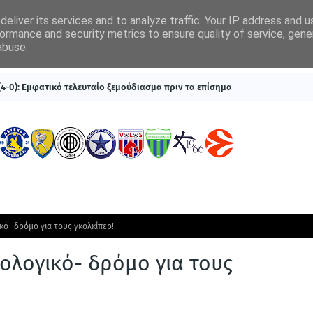
eliver its services and to analyze traffic. Your IP address and 
ormance and security metrics to ensure quality of service, gen
abuse.
ΠΡΩΤΟΣΕΛΙΔΑ
SUPERLEAGUE 1
ΣΥΣΤΗΜΑΤΑ ΓΙΑ ΣΤΟΙΧΗΜΑ
 (4-0): Εμφατικό τελευταίο ξεμούδιασμα πριν τα επίσημα
ικό- δρόμο για τους γκολκίπερ!
ιολογικό- δρόμο για τους