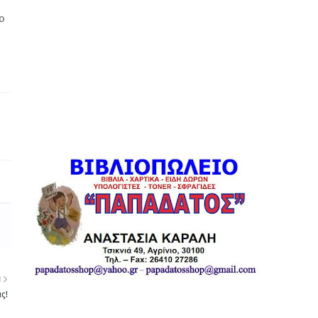
ο
Η
ς!