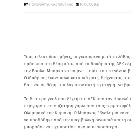
Παναγιώτης Καρπαθάκης
10:06:00 π.μ.
Τους τελευταίους μήνες, συγκεκριμένα μετά το λάθος
πρόσωπο στη θέση κάτω από τα δοκάρια της ΑΕΚ εδρ
τον Βασίλη Μπάρκα να παίρνει… σπίτι του τα γάντια β
Ο Μπάρκας έκανε καλά και κακά ματς, δείχνοντας στο
θα είναι σε θέση -τουλάχιστον αυτή τη στιγμή- να βρε
Το δεύτερο γκολ που δέχτηκε η ΑΕΚ από τον Ηρακλή 
περίγυρου- τη συζήτηση γύρω από τους τερματοφύλα
Ολυμπιακό την Κυριακή. Ο Μπάρκας έβγαλε μια κακή 
να προδόθηκε από την υπερβολική σιγουριά και τη 
μπορούσε να είχε κοστίσει ακόμα περισσότερο.