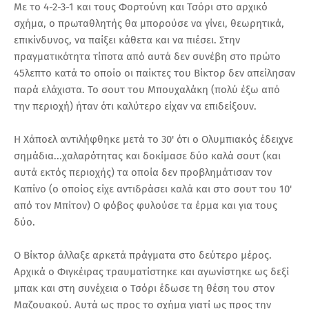
Με το 4-2-3-1 και τους Φορτούνη και Τσόρι στο αρχικό
σχήμα, ο πρωταθλητής θα μπορούσε να γίνει, θεωρητικά,
επικίνδυνος, να παίξει κάθετα και να πιέσει. Στην
πραγματικότητα τίποτα από αυτά δεν συνέβη στο πρώτο
45λεπτο κατά το οποίο οι παίκτες του Βίκτορ δεν απείλησαν
παρά ελάχιστα. Το σουτ του Μπουχαλάκη (πολύ έξω από
την περιοχή) ήταν ότι καλύτερο είχαν να επιδείξουν.
Η Χάποελ αντιλήφθηκε μετά το 30' ότι ο Ολυμπιακός έδειχνε
σημάδια...χαλαρότητας και δοκίμασε δύο καλά σουτ (και
αυτά εκτός περιοχής) τα οποία δεν προβλημάτισαν τον
Καπίνο (ο οποίος είχε αντιδράσει καλά και στο σουτ του 10'
από τον Μπίτον) Ο φόβος φυλούσε τα έρμα και για τους
δύο.
Ο Βίκτορ άλλαξε αρκετά πράγματα στο δεύτερο μέρος.
Αρχικά ο Φιγκέιρας τραυματίστηκε και αγωνίστηκε ως δεξί
μπακ και στη συνέχεια ο Τσόρι έδωσε τη θέση του στον
Μαζουακού. Αυτά ως προς το σχήμα γιατί ως προς την