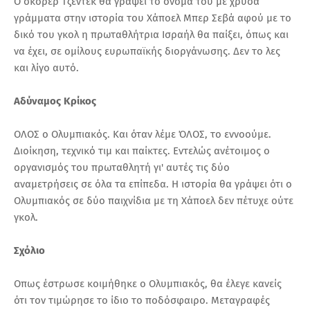
Ο σκόρερ Τζέντεκ θα γράψει το όνομά του με χρυσά
γράμματα στην ιστορία του Χάποελ Μπερ Σεβά αφού με το
δικό του γκολ η πρωταθλήτρια Ισραήλ θα παίξει, όπως και
να έχει, σε ομίλους ευρωπαϊκής διοργάνωσης. Δεν το λες
και λίγο αυτό.
Aδύναμος Κρίκος
ΟΛΟΣ ο Ολυμπιακός. Και όταν λέμε ΌΛΟΣ, το εννοούμε.
Διοίκηση, τεχνικό τιμ και παίκτες. Εντελώς ανέτοιμος ο
οργανισμός του πρωταθλητή γι' αυτές τις δύο
αναμετρήσεις σε όλα τα επίπεδα. Η ιστορία θα γράψει ότι ο
Ολυμπιακός σε δύο παιχνίδια με τη Χάποελ δεν πέτυχε ούτε
γκολ.
Σχόλιο
Οπως έστρωσε κοιμήθηκε ο Ολυμπιακός, θα έλεγε κανείς
ότι τον τιμώρησε το ίδιο το ποδόσφαιρο. Μεταγραφές