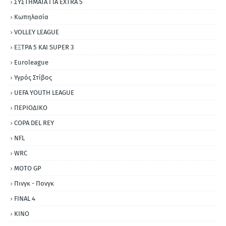
ΣΥΣΤΗΜΑΤΑ ΓΙΑ ΕΧΤRΑ 5
Κωπηλασία
VOLLEY LEAGUE
ΕΞΤΡΑ 5 ΚΑΙ SUPER 3
Εuroleague
Υγρός Στίβος
UEFA YOUTH LEAGUE
ΠΕΡΙΟΔΙΚΟ
COPA DEL REY
NFL
WRC
MOTO GP
Πινγκ - Πονγκ
FINAL 4
ΚΙΝΟ