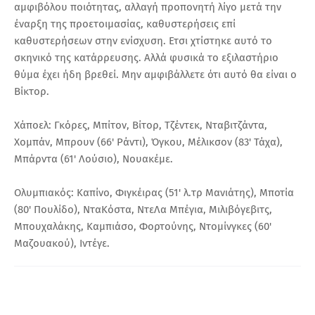
αμφιβόλου ποιότητας, αλλαγή προπονητή λίγο μετά την
έναρξη της προετοιμασίας, καθυστερήσεις επί
καθυστερήσεων στην ενίσχυση. Ετσι χτίστηκε αυτό το
σκηνικό της κατάρρευσης. Αλλά φυσικά το εξιλαστήριο
θύμα έχει ήδη βρεθεί. Μην αμφιβάλλετε ότι αυτό θα είναι ο
Βίκτορ.
Χάποελ: Γκόρες, Μπίτον, Βίτορ, Τζέντεκ, Νταβιτζάντα,
Χομπάν, Μπρουν (66' Ράντι), Όγκου, Μέλικσον (83' Τάχα),
Μπάρντα (61' Λούσιο), Νουακέμε.
Oλυμπιακός: Καπίνο, Φιγκέιρας (51' λ.τρ Μανιάτης), Μποτία
(80' Πουλίδο), ΝταΚόστα, ΝτεΛα Μπέγια, Μιλιβόγεβιτς,
Μπουχαλάκης, Καμπιάσο, Φορτούνης, Ντομίνγκες (60'
Μαζουακού), Ιντέγε.