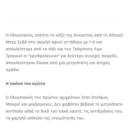
Α
Ο Ολυμπιακός υπέστη το κάζο της δεκαετίας από τη Χάποελ
Μπερ Σεβά στο Ισραήλ αφού ηττήθηκε με 1-0 και
αποκλείστηκε από τα πλέι οφ του Τσάμπιονς Λιγκ.
Τραγικοί οι "ερυθρόλευκοι" για δεύτερο συνεχές παιχνίδι,
αποκλείστηκαν δίκαια από μία μετριότατη και άτεχνη
ομάδα.
Η εικόνα του αγώνα
Ο Ολυμπιακός του πρώτου ημιχρόνου ήταν άτολμος.
Μπορεί και φοβισμένος. Δεν φοβόταν βέβαια το μετριότατο
αντίπαλο αλλά το δικό του κακό εαυτό, τις αντιδράσεις του,
το χαμηλό επίπεδο της ετοιμότητάς του.