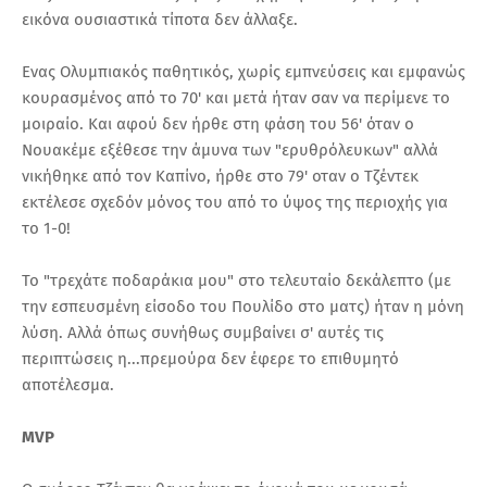
εικόνα ουσιαστικά τίποτα δεν άλλαξε.
Ενας Ολυμπιακός παθητικός, χωρίς εμπνεύσεις και εμφανώς
κουρασμένος από το 70' και μετά ήταν σαν να περίμενε το
μοιραίο. Και αφού δεν ήρθε στη φάση του 56' όταν ο
Νουακέμε εξέθεσε την άμυνα των "ερυθρόλευκων" αλλά
νικήθηκε από τον Καπίνο, ήρθε στο 79' οταν ο Τζέντεκ
εκτέλεσε σχεδόν μόνος του από το ύψος της περιοχής για
το 1-0!
Το "τρεχάτε ποδαράκια μου" στο τελευταίο δεκάλεπτο (με
την εσπευσμένη είσοδο του Πουλίδο στο ματς) ήταν η μόνη
λύση. Αλλά όπως συνήθως συμβαίνει σ' αυτές τις
περιπτώσεις η...πρεμούρα δεν έφερε το επιθυμητό
αποτέλεσμα.
MVP