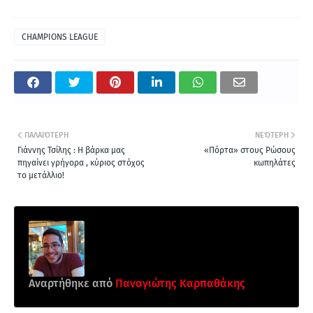
CHAMPIONS LEAGUE
ΠΑΛΑΙΌΤΕΡΗ
ΝΕΌΤΕΡΗ
Γιάννης Τσίλης : Η βάρκα μας
«Πόρτα» στους Ρώσους
πηγαίνει γρήγορα , κύριος στόχος
κωπηλάτες
το μετάλλιο!
Αναρτήθηκε από
Παναγιώτης Καρπαθάκης