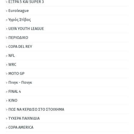
ΕΞΤΡΑ 5 ΚΑΙ SUPER 3
Εuroleague
Υγρός Στίβος
UEFA YOUTH LEAGUE
ΠΕΡΙΟΔΙΚΟ
COPA DEL REY
NFL
WRC
MOTO GP
Πινγκ - Πονγκ
FINAL 4
ΚΙΝΟ
ΠΩΣ ΝΑ ΚΕΡΔΙΣΩ ΣΤΟ ΣΤΟΙΧΗΜΑ
ΤΥΧΕΡΑ ΠΑΙΧΝΙΔΙΑ
COPA AMERICA