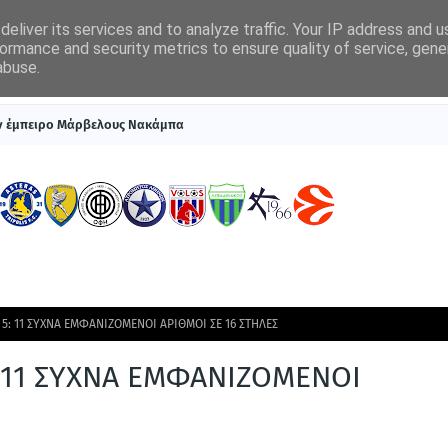
eliver its services and to analyze traffic. Your IP address and 
ormance and security metrics to ensure quality of service, gen
abuse.
ΠΡΩΤΟΣΕΛΙΔΑ
SUPERLEAGUE 1
ΣΥΣΤΗΜΑΤΑ ΓΙΑ ΣΤΟΙΧΗΜΑ
ον έμπειρο Μάρβελους Νακάμπα
 5: 11 ΣΥΧΝΑ ΕΜΦΑΝΙΖΟΜΕΝΟΙ ΑΡΙΘΜΟΙ ΣΕ 16 ΣΤΗΛΕΣ
: 11 ΣΥΧΝΑ ΕΜΦΑΝΙΖΟΜΕΝΟΙ