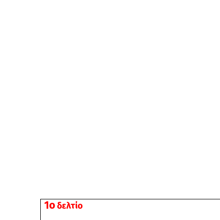
1o
δελτίο