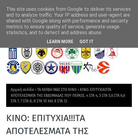
This site uses cookies from Google to deliver its services
and to analyze traffic. Your IP address and user-agent are
shared with Google along with performance and security
metrics to ensure quality of service, generate usage
δηγός της
Παναθηναϊκός: ΤΣΣΚΑ 1948, 1-1: Προβλημάτισε το "τριφύλλι",
Ο Τ
statistics, and to detect and address abuse.
θα τα δώσει όλα στην... ρεβάνς
Τ
LEARN MORE
GOT IT
Ε
Λ
Ε
Υ
Τ
Αρχική σελίδα
ΤΑ ΚΕΡΔΗ ΜΑΣ ΣΤΟ ΚΙΝΟ
ΚΙΝΟ: ΕΠΙΤΥΧΙΑ!!!ΤΑ
Α
ΑΠΟΤΕΛΕΣΜΑΤΑ ΤΗΣ ΕΒΔΟΜΑΔΑΣ ΠΟΥ ΠΕΡΑΣΕ. 4 ΣΤΑ 4, 5 ΣΤΑ 5,6 ΣΤΑ 6,6
ΣΤΑ 7, 7 ΣΤΑ 8, 8 ΣΤΑ 10 ΚΑΙ 8 ΣΤΑ 12
Ι
Α
ΚΙΝΟ: ΕΠΙΤΥΧΙΑ!!!ΤΑ
Ν
ΑΠΟΤΕΛΕΣΜΑΤΑ ΤΗΣ
Ε