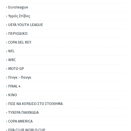
Εuroleague
Υγρός Στίβος
UEFA YOUTH LEAGUE
ΠΕΡΙΟΔΙΚΟ
COPA DEL REY
NFL
WRC
MOTO GP
Πινγκ - Πονγκ
FINAL 4
ΚΙΝΟ
ΠΩΣ ΝΑ ΚΕΡΔΙΣΩ ΣΤΟ ΣΤΟΙΧΗΜΑ
ΤΥΧΕΡΑ ΠΑΙΧΝΙΔΙΑ
COPA AMERICA
FIFA CLUB WORLD CUP